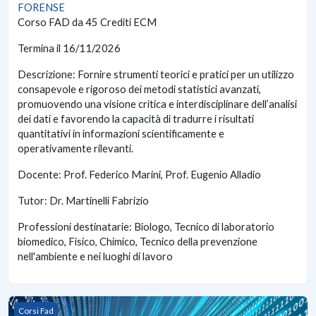
FORENSE
Corso FAD da 45 Crediti ECM
Termina il 16/11/2026
Descrizione: Fornire strumenti teorici e pratici per un utilizzo
consapevole e rigoroso dei metodi statistici avanzati,
promuovendo una visione critica e interdisciplinare dell’analisi
dei dati e favorendo la capacità di tradurre i risultati
quantitativi in informazioni scientificamente e
operativamente rilevanti.
Docente: Prof. Federico Marini, Prof. Eugenio Alladio
Tutor: Dr. Martinelli Fabrizio
Professioni destinatarie: Biologo, Tecnico di laboratorio
biomedico, Fisico, Chimico, Tecnico della prevenzione
nell'ambiente e nei luoghi di lavoro
TELEMEDICINA E SERVIZI DIGITALI: L’ASSISTENZA SANITA
Corsi Fad