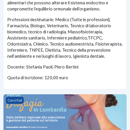
alimentari che possono alterare il sistema endocrino e
compromette l’equilibrio ormonale dell’organismo.
Professioni destinatarie: Medico (Tutte le professioni),
Farmacista, Biologo, Veterinario, Tecnico di laboratorio
biomedico, tecnico di radiologia, Massofisioterapia,
Assistente sanitario, Infermiere pediatrico,TFCPC,
Odontoiatra, Chimico, Tecnico audiomestrista, Fisioterapista,
Infermiere, TNPEE, Dietista, Tecnico della prevenzione
nell’ambiente e nei luoghi di lavoro, Igienista dentale.
Docente: Stefania Paoli, Piero Bertini
Quota di iscrizione: 120,00 euro
FOCUS DISFAGIA IN LOMBARDIA: DALLA DELIBERA REGIONA
Corsi Fad