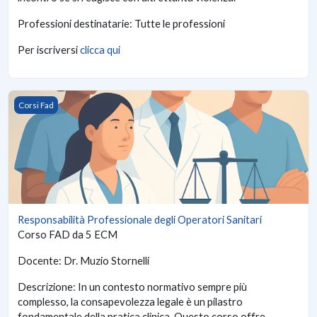
Professioni destinatarie: Tutte le professioni
Per iscriversi
clicca qui
Responsabilità Professionale degli Operatori Sanitari
Corsi Fad
Responsabilità Professionale degli Operatori Sanitari
Corso FAD da 5 ECM
Docente: Dr. Muzio Stornelli
Descrizione: In un contesto normativo sempre più
complesso, la consapevolezza legale è un pilastro
fondamentale della pratica clinica. Questo corso offre