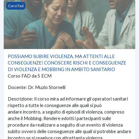
POSSIAMO SUBIRE VIOLENZA, MA ATTENTI ALLE CONSEGUE
Corsi Fad
POSSIAMO SUBIRE VIOLENZA, MA ATTENTI ALLE
CONSEGUENZE! CONOSCERE RISCHI E CONSEGUENZE
DI VIOLENZA E MOBBING IN AMBITO SANITARIO
Corso FAD da 5 ECM
Docente: Dr. Muzio Stornelli
Descrizione: Il corso mira ad informare gli operatori sanitari
rispetto a tutte le conseguenze alle quali si può
andare incontro, a seguito di episodi di violenza, compreso
anche il Mobbing. Rendere edotti i partecipanti sulle
procedure da realizzare a seguito di un evento di violenza
subito ovvero delle conseguenze alle quali si potrebbe andare
incontro se si reagisce con altrettanta violenza.