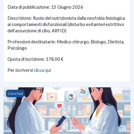
Data di pubblicazione: 15 Giugno 2026
Descrizione: Ruolo del nutrizionista dalla neofobia fisiologica
ai comportamenti disfunzionali (disturbo evitante/restrittivo
dell’assunzione di cibo, ARFID)
Professioni destinatarie: Medico chirurgo, Biologo, Dietista,
Psicologo
Quota di iscrizione: 178,00 €
Per iscriversi
clicca qui
I SOCIAL MEDIA SUL POSTO DI LAVORO: ISTRUZIONI D’USO
Corsi Fad